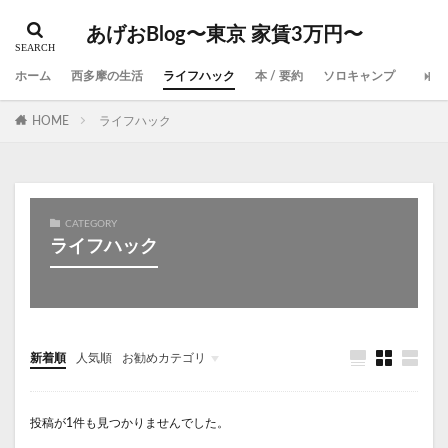
パソコン
アパート
ケーブル
シュラフ
あげおBlog〜東京 家賃3万円〜
シモダ
サウナ
サイト
コミュニケーション
コスパ
コスト
クイックカットBB
ホーム
西多摩の生活
ライフハック
本 / 要約
ソロキャンプ
ジャパンミート
キャンプ
オートキャンプ
HOME
ライフハック
オザム
エネルギー管理士
エアコンフィルター
エアコン
ウイスキー
イオンモール日の出
ジェイソン流お金の増やし方
スキルアップ
バーベキュー
トイナカ
CATEGORY
ライフハック
バズる文章 書く力が、人もお金も引き寄せる
ハイボール
ノートパソコン
ニッカ
ドイツ人はなぜ、年290万円でも生活が「豊か」なのか
ドイツ
トランペット
デート
スマホ
新着順
人気順
お勧めカテゴリ
デメリット
ダイエット
タイムマネジメント
未分類
ソロキャンプ
ゼロで死ね
スマートリモコン
投稿が1件も見つかりませんでした。
スマートスピーカー
スマートウォッチ
鳩ノ巣渓谷