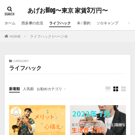
あげおBlog〜東京 家賃3万円〜
ホーム
西多摩の生活
ライフハック
本 / 要約
ソロキャンプ
HOME
ライフハック (ページ4)
CATEGORY
ライフハック
新着順
人気順
お勧めカテゴリ
未分類