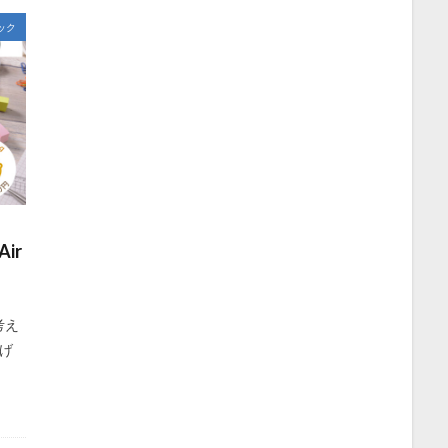
ック
ir
考え
げ