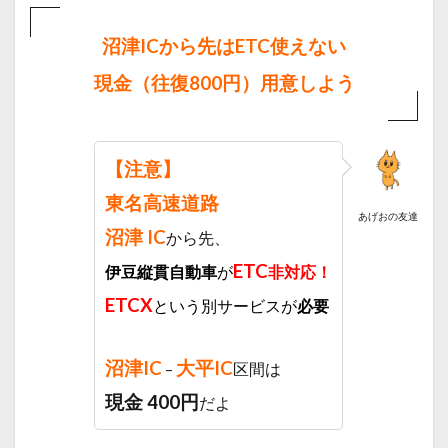
0.2
沼津ICから先は
ETC使えない
マッ
クス
現金（往復800円）用意しよう
バリ
ュ 天
城湯
ヶ島
【注意】
1
東名高速道路
1.1
あげおの友達
キャ
沼津 IC
から先、
ンプ
べア
ETC
伊豆縦貫自動車
が
非対応！
ード
ETCX
という別サービスが
必要
1.1.1
アクセ
ス
沼津IC
大平IC
–
区間は
1.1.2
ビール
現金 400円
だよ
バー
1.1.3