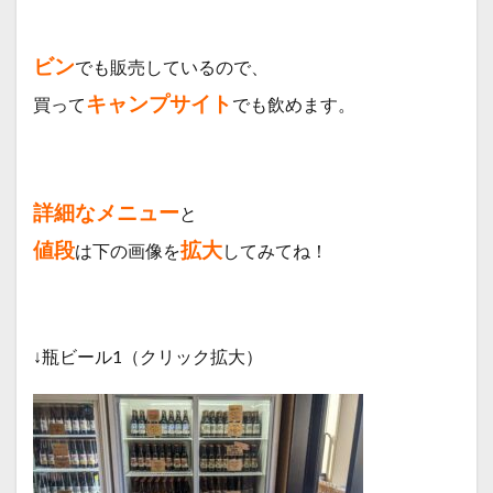
ビン
でも販売しているので、
キャンプサイト
買って
でも飲めます。
詳細なメニュー
と
値段
拡大
は下の画像を
してみてね！
↓瓶ビール1（クリック拡大）