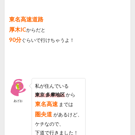
サイト
1.1.4
東名高速道路
設営・
キャン
厚木IC
からだと
プ
90分
ぐらいで行けちゃうよ！
1.1.5
ニュー
ギア “ス
ウェー
デント
ーチ”
1.2
私が住んでいる
湯の
国会
東京 多摩地区
から
館
あげお
東名高速
までは
1.2.1
お風呂
圏央道
があるけど、
1.2.2
ケチなので、
ご飯
下道で行きました！
（お