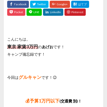
こんにちは。
東京 家賃3万円
の
あげお
です！
キャンプ備忘録です！
グルキャン
今回は
です！😉
💰予算1万円以下
(交通費 別)！