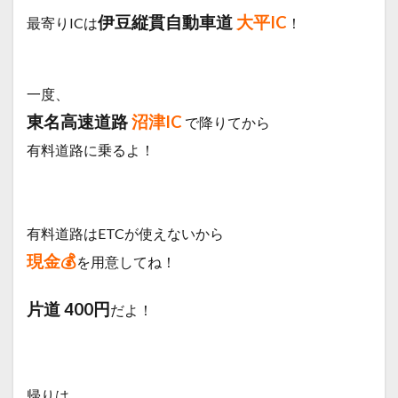
伊豆縦貫自動車道
大平IC
最寄りICは
！
一度、
東名高速道路
沼津IC
で降りてから
有料道路に乗るよ！
有料道路はETCが使えないから
現金💰
を用意してね！
片道 400円
だよ！
帰りは