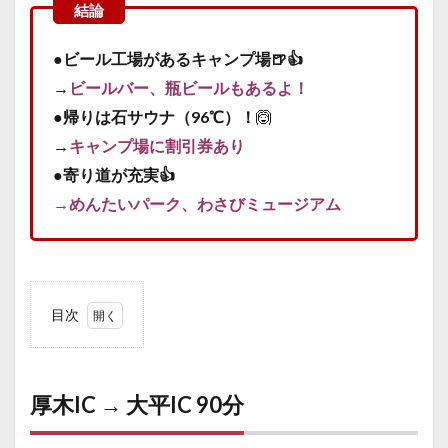
●ビール工場があるキャンプ場🍺👍
→
ビールバー、瓶ビールもあるよ！
●
帰りは石サウナ（96℃）！
🙆
→
キャンプ場に割引券あり
●寄り道が充実👍
→めんたいパーク、わさびミュージアム
目次
0.1
厚木
IC →
厚木IC → 大平IC 90分
大平
IC 90
分