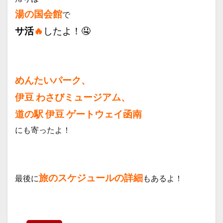
湯の国会館
で
サ
活
🔥
したよ！🤤
めんたいパーク、
伊豆 わさびミュージアム、
道の駅 伊豆 ゲートウェイ函南
にも寄ったよ！
旅のスケジュールの詳細
最後に
もあるよ！