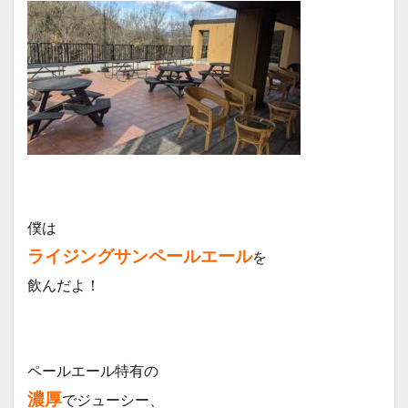
僕は
ライジングサンペールエール
を
飲んだよ！
ペールエール特有の
濃厚
でジューシー、