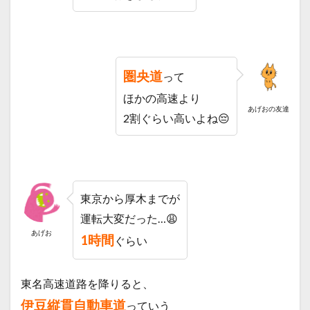
昼）🍚
1.3
めん
たい
パー
圏央道
って
ク 伊
豆
ほかの高速より
あげおの友達
1.4
2割ぐらい高いよね😔
伊豆
わさ
び ミ
ュー
ジア
ム
東京から厚木までが
1.5
運転大変だった…😩
道の
あげお
1時間
ぐらい
駅 伊
豆ゲ
ート
ウェ
東名高速道路を降りると、
イ函
伊豆縦貫自動車道
南
っていう