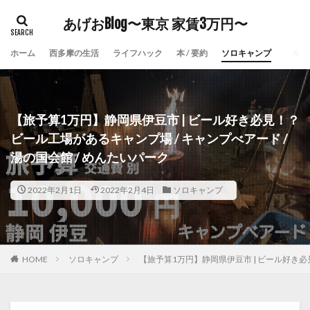
あげおBlog〜東京 家賃3万円〜
ホーム
西多摩の生活
ライフハック
本 / 要約
ソロキャンプ
【旅予算1万円】静岡県伊豆市 | ビール好き必見！？
ビール工場があるキャンプ場 / キャンプべアード /
湯の国会館 / めんたいパーク
2022年2月1日
2022年2月4日
ソロキャンプ
HOME
ソロキャンプ
【旅予算1万円】静岡県伊豆市 | ビール好き必見