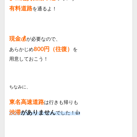
1.6
有料道路
を通るよ！
今回
のス
ケジ
ュー
ル
現金💰
が必要なので、
800円（往復）
あらかじめ
を
用意しておこう！
ちなみに、
東名高速道路
は行きも帰りも
渋滞
がありません
でした！👍