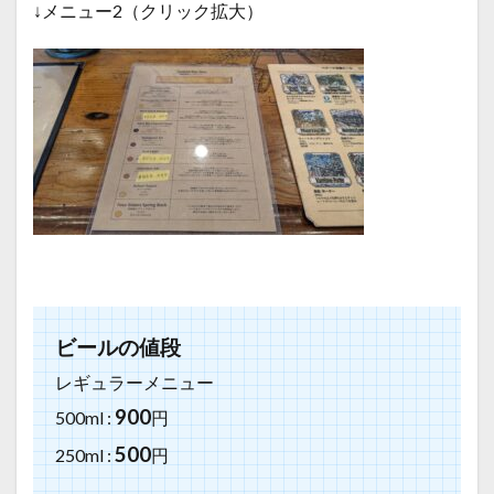
↓メニュー2（クリック拡大）
ビールの値段
レギュラーメニュー
900
500ml :
円
500
250ml :
円