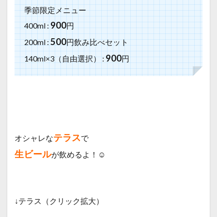
季節限定メニュー
900
400ml :
円
500
200ml :
円
飲み比べセット
900
140ml×3（自由選択） :
円
テラス
オシャレな
で
生ビール
が飲めるよ！☺️
↓テラス（クリック拡大）