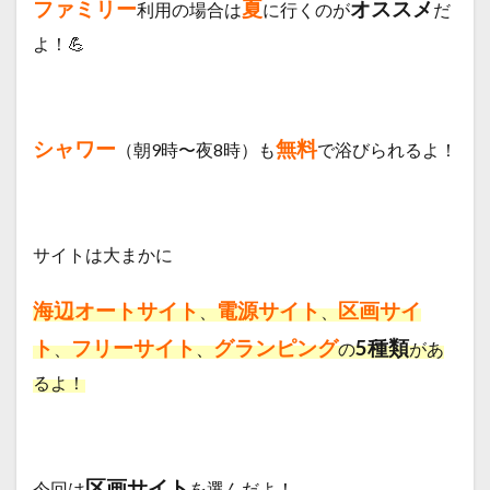
ファミリー
夏
オススメ
利用の場合は
に行くのが
だ
よ！💪
シャワー
無料
（朝9時〜夜8時）も
で浴びられるよ！
サイトは大まかに
海辺オートサイト
電源サイト
区画サイ
、
、
ト
フリーサイト
グランピング
5
種類
、
、
の
があ
るよ！
区画サイト
今回は
を選んだよ！