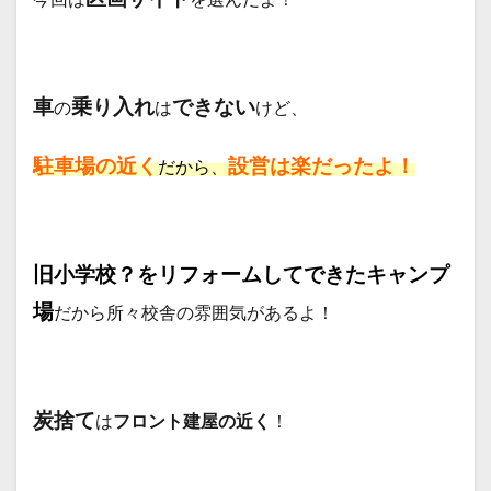
車
乗り入れ
できない
の
は
けど、
駐車場の近く
設営は楽だったよ！
だから、
旧小学校？をリフォームしてできたキャンプ
場
だから所々校舎の雰囲気があるよ！
炭捨て
は
フロント建屋の近く
！