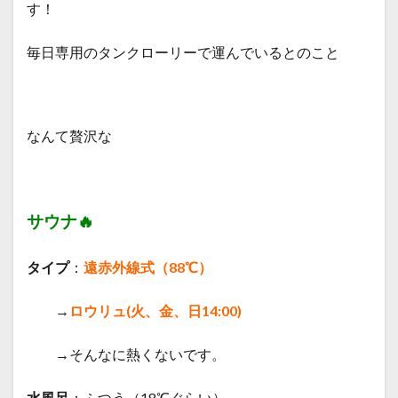
す！
毎日専用のタンクローリーで運んでいるとのこと
なんて贅沢な
サウナ🔥
タイプ
：
遠赤外線式（88℃）
→
ロウリュ(火、金、日14:00)
→そんなに熱くないです。
水風呂
：ふつう
（18℃ぐらい）