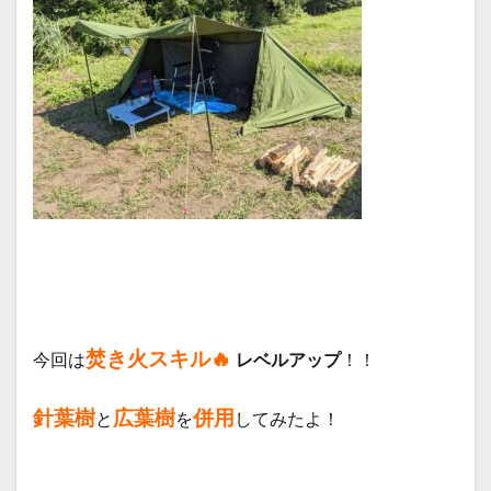
焚き火スキル🔥
今回は
レベルアップ
！！
針葉樹
広葉樹
併用
と
を
してみたよ！