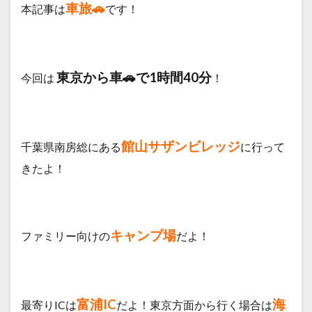
車旅🚗
本記事は
です！
東京から車🚗で1時間40分
今回は
！
館山サザンビレッジ
千葉県南房総にある
に行って
きたよ！
キャンプ場
ファミリー向けの
だよ！
富浦IC
海
最寄りICは
だよ！東京方面から行く場合は