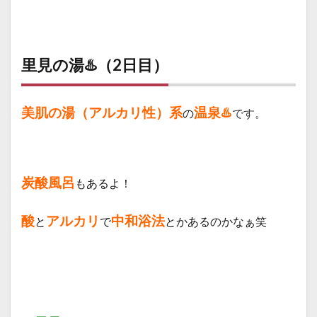
里見の湯♨️（2日目）
美肌の湯（アルカリ性）系
温泉♨️
の
です。
炭酸風呂
もあるよ！
酸
アルカリ
中和浴法
と
で
とかあるのかなぁ笑