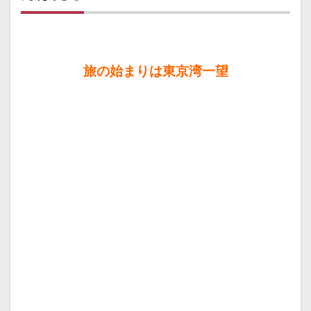
買い
出し
3
キャ
旅の始まりは東京湾一望
ンプ
場の
場所
4
館山
サザ
ンビ
レッ
ジ
5
区画
サイ
ト
6
里見
の湯
♨️