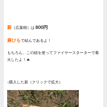
薪
800円
（広葉樹）は
麻ひも
で結んであるよ！
もちろん、この紐を使ってファイヤースターターで着
火したよ！🔥
↓購入した薪（クリックで拡大）