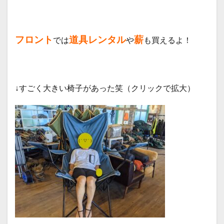
フロント
道具レンタル
薪
では
や
も買えるよ！
↓すごく大きい椅子があった笑（クリックで拡大）