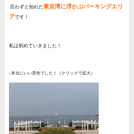
（2
東京湾に浮かぶパーキングエリ
言わずと知れた
日
目）
ア
です！
7
お昼
ご飯
（2
私は初めていきました！
日
目）
8
今回
のス
↓本当にいい景色でした！（クリックで拡大）
ケジ
ュー
ル