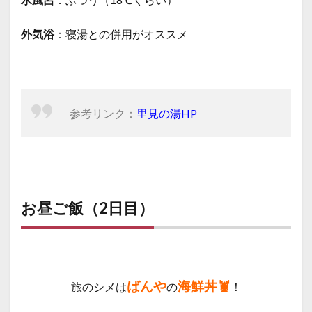
外気浴
：寝湯との併用がオススメ
参考リンク：
里見の湯HP
お昼ご飯（2日目）
ばんや
海鮮丼🦞
旅のシメは
の
！