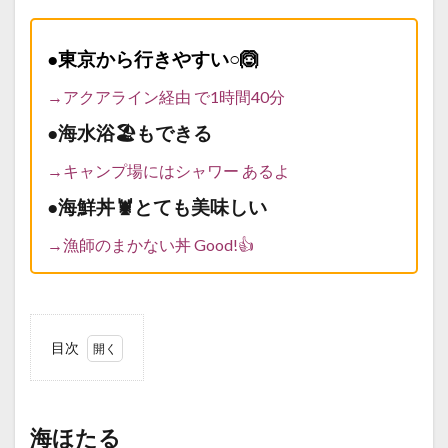
●東京から行きやすい○🙆
→アクアライン経由 で1時間40分
●海水浴🏖️もできる
→キャンプ場にはシャワー あるよ
●海鮮丼🦞とても美味しい
→漁師のまかない丼 Good!👍
目次
1
海ほ
たる
海ほたる
2