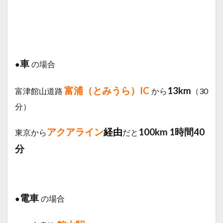
車
●
の場合
富浦（とみうら）IC
13
km
富津館山道路
から
（30
分）
アクアライン
経由
100km
1時間40
東京から
だと
分
電車
●
の場合