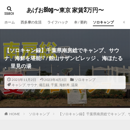
あげおBlog〜東京 家賃3万円〜
ホーム
西多摩の生活
ライフハック
本 / 要約
ソロキャンプ
【ソロキャン録】千葉県南房総でキャンプ、サウ
ナ、海鮮を堪能!? / 館山サザンビレッジ 、海ほたる
、 里見の湯
2021年11月2日
2023年4月3日
ソロキャンプ
キャンプ
,
サウナ
,
備忘録
,
千葉
,
海鮮丼
,
温泉
HOME
ソロキャンプ
【ソロキャン録】千葉県南房総でキャンプ、サウナ