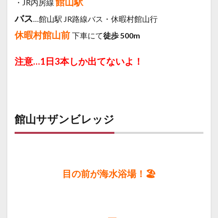
館山駅
・JR内房線
バス
…館山駅 JR路線バス・休暇村館山行
休暇村館山前
下車にて
徒歩 500m
注意…1日3本しか出てないよ！
館山サザンビレッジ
目の前が海水浴場！🏖️