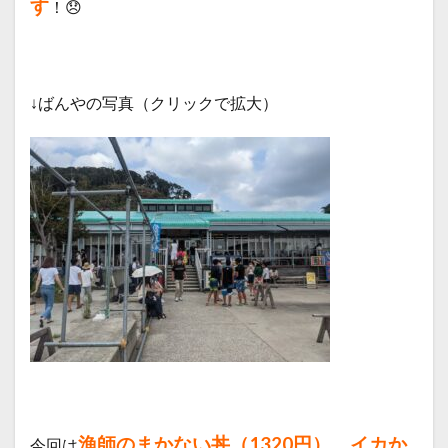
す
！😞
↓ばんやの写真（クリックで拡大）
漁師のまかない丼（1320円）、イカか
今回は