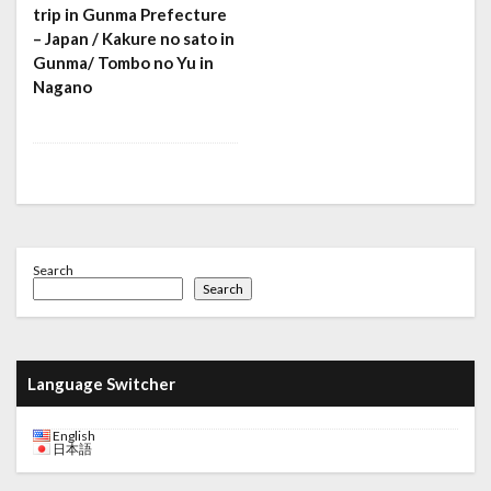
trip in Gunma Prefecture
– Japan / Kakure no sato in
Gunma/ Tombo no Yu in
Nagano
Search
Search
Language Switcher
English
日本語