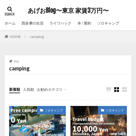
あげおBlog〜東京 家賃3万円〜
ホーム
西多摩の生活
ライフハック
本 / 要約
ソロキャンプ
HOME
camping
TAG
camping
新着順
人気順
お勧めカテゴリ
未分類
ソロキャンプ
ソロキャンプ