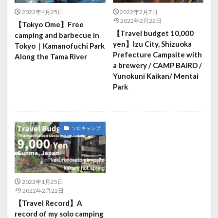
2022年4月25日
2022年2月7日
2022年2月22日
【Tokyo Ome】Free
【Travel budget 10,000
camping and barbecue in
yen】Izu City, Shizuoka
Tokyo｜Kamanofuchi Park
Prefecture Campsite with
Along the Tama River
a brewery / CAMP BAIRD /
Yunokuni Kaikan/ Mentai
Park
ソロキャンプ
2022年1月25日
2022年2月22日
【Travel Record】A
record of my solo camping