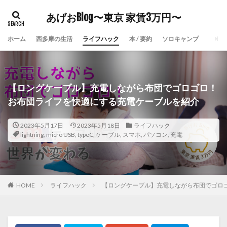
あげおBlog〜東京 家賃3万円〜
ホーム
西多摩の生活
ライフハック
本 / 要約
ソロキャンプ
【ロングケーブル】充電しながら布団でゴロゴロ！
お布団ライフを快適にする充電ケーブルを紹介
2023年5月17日
2023年5月18日
ライフハック
lightning
,
micro USB
,
typeC
,
ケーブル
,
スマホ
,
パソコン
,
充電
HOME
ライフハック
【ロングケーブル】充電しながら布団でゴロ