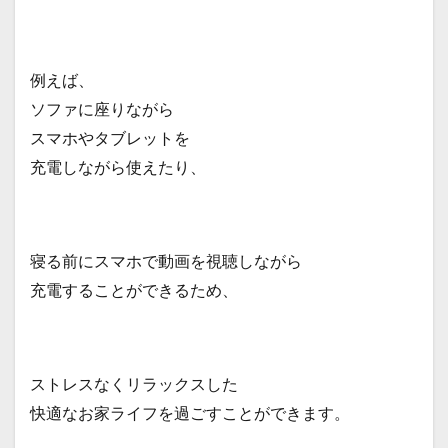
3.2
電流
4
例えば、
オス
スメ
ソファに座りながら
の
3m
スマホやタブレットを
ロン
充電しながら使えたり、
グケ
ーブ
ル
4.1
Type
寝る前にスマホで動画を視聴しながら
C
充電することができるため、
4.2
micro-
USB
4.3
ストレスなくリラックスした
lightning（iPhone）
快適なお家ライフを過ごすことができます。
5