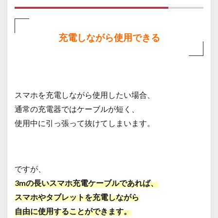
ーブ
ルの
利点
充電しながら使用できる
2
長い
スマ
ホ充
電ケ
ーブ
スマホを充電しながら使用したい場合、
ルの
欠点
通常の充電器ではケーブルが短く、
3
使用中に引っ張って抜けてしまいます。
長い
充電
ケー
ブル
の選
ですが、
び方
3mの長いスマホ充電ケーブルであれば、
3.1
スマホやタブレットを充電しながら
耐久
性
自由に使用することができます。