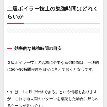
また
二級ボイラー技士の勉強時間はどれく
は 甲
種
らいか
4.2
一級
ボイ
ラー
技士
4.3
効率的な勉強時間の目安
エネ
ルギ
ー管
２級ボイラー技士の合格に必要な勉強時間は、一般的
理士
に
50〜80時間
程度を目安に考えておくと安心です。
5
さい
ごに
中には「1ヶ月で合格できる」という情報もあります
が、これは過去問のパターンを暗記した場合に限られ
るケースが多いです。