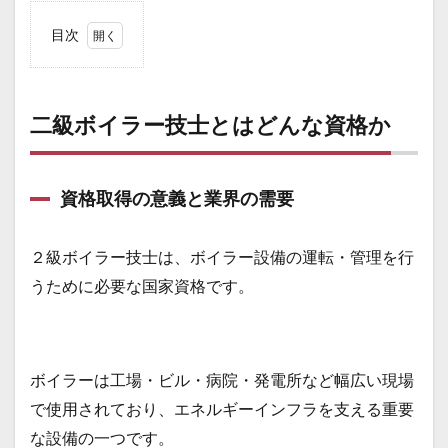
目次
1
二級
ボイ
ラー
二級ボイラー技士とはどんな資格か
技士
とは
どん
な資
資格取得の意義と業界の需要
格か
1.1
２級ボイラー技士は、ボイラー設備の運転・管理を行
資格
取得
うために必要な国家資格です。
の意
義と
業界
の需
要
ボイラーは工場・ビル・病院・発電所など幅広い現場
1.2
で使用されており、エネルギーインフラを支える重要
どの
な設備の一つです。
資格