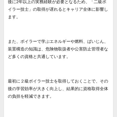
後に2年以上の実務経験が必要となるため、「二級ボ
3.2
イラー技士」の取得が遅れるとキャリア全体に影響し
過去
ます。
問を
利用
した
勉強
法
また、ボイラーで学ぶエネルギーや燃料、ばいじん、
4
装置構造の知識は、危険物取扱者や公害防止管理者な
二級
ボイ
ど多くの資格と共通しています。
ラー
技士
取得
後に
取る
最初に２級ボイラー技士を取得しておくことで、その
べき
後の学習効率が大きく向上し、結果的に資格取得全体
資格
の負担を軽減できます。
4.1
危険
物取
扱者
乙四