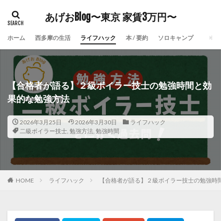
あげおBlog〜東京 家賃3万円〜
ホーム
西多摩の生活
ライフハック
本 / 要約
ソロキャンプ
【合格者が語る】２級ボイラー技士の勉強時間と効
果的な勉強方法
2026年3月25日
2026年3月30日
ライフハック
二級ボイラー技士
,
勉強方法
,
勉強時間
HOME
ライフハック
【合格者が語る】２級ボイラー技士の勉強時