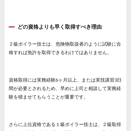
安
2.2
勉強
時間
どの資格よりも早く取得すべき理由
を確
保す
るた
めの
２級ボイラー技士は、危険物取扱者のように試験に合
方法
格すれば免許を取得できるわけではありません。
3
オス
スメ
の勉
強方
資格取得には実務経験6ヶ月以上、または実技講習3日
法
間が必要とされるため、早めに上司と相談して実務経
3.1
験を積ませてもらうことが重要です。
独学
のメ
リッ
トと
おす
さらに上位資格である１級ボイラー技士は、２級取得
すめ
教材