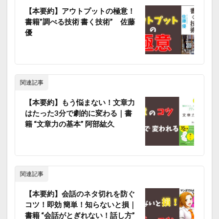
【本要約】アウトプットの極意！
書籍”調べる技術 書く技術” 佐藤
優
関連記事
【本要約】もう悩まない！文章力
はたった3分で劇的に変わる｜書
籍 “文章力の基本” 阿部紘久
関連記事
【本要約】会話のネタ切れを防ぐ
コツ！即効 簡単！知らないと損｜
書籍 “会話がとぎれない！話し方”