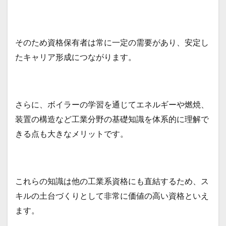
より
も早
く取
得す
べき
そのため資格保有者は常に一定の需要があり、安定し
理由
たキャリア形成につながります。
2
二級
ボイ
ラー
技士
さらに、ボイラーの学習を通じてエネルギーや燃焼、
の勉
装置の構造など工業分野の基礎知識を体系的に理解で
強時
間は
きる点も大きなメリットです。
どれ
くら
いか
2.1
これらの知識は他の工業系資格にも直結するため、ス
効率
的な
キルの土台づくりとして非常に価値の高い資格といえ
勉強
ます。
時間
の目