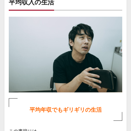
平均収入の生活
活
1.1
Sさん
会社
員
世帯
収入
520万
円
1.2
Oさん
会社
員 世
帯収
入
1,000
万円
2
平均年収でもギリギリの生活
平均
収入
以下
の生
この書籍には