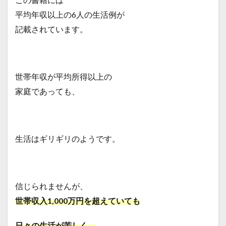
活
平均年収以上の6人の生活例が
2.1
記載されています。
Tさん
世帯
収入
400万
円
世帯年収が平均所得以上の
2.2
家庭であっても、
Mさ
ん 世
帯収
入390
万円
生活はギリギリのようです。
3
日本
は何
が起
きた
信じられませんが、
のか
世帯収入1,000万円を超えていても
日々の生活が苦しく、