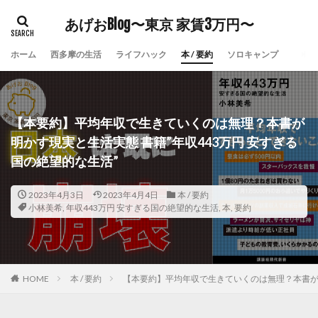
あげおBlog〜東京 家賃3万円〜
ホーム
西多摩の生活
ライフハック
本 / 要約
ソロキャンプ
【本要約】平均年収で生きていくのは無理？本書が
明かす現実と生活実態 書籍”年収443万円 安すぎる
国の絶望的な生活”
2023年4月3日
2023年4月4日
本 / 要約
小林美希
,
年収443万円 安すぎる国の絶望的な生活
,
本
,
要約
HOME
本 / 要約
【本要約】平均年収で生きていくのは無理？本書が明