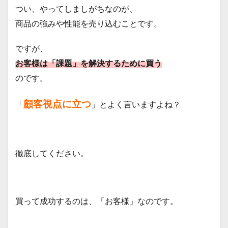
解す
つい、やってしましがちなのが、
ると
商品の強みや性能を売り込むことです。
3.1
アカ
ですが、
ウン
トプ
お客様は「課題」を解決するために買う
ラン
のです。
3.2
アプ
顧客視点に立つ
「
」とよく言いますよね？
ロー
チ
3.3
ファ
クト
徹底してください。
ファ
イン
ディ
ング
買って成功するのは、「お客様」なのです。
3.4
オー
ダー