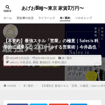
あげおBlog〜東京 家賃3万円〜
ホーム
西多摩の生活
ライフハック
本 / 要約
ソロキャンプ
【本要約】最強スキル「営業」の極意｜Sales is 科
学的に成果をコントロールする営業術｜今井晶也
2024年3月23日
2024年3月26日
本 / 要約
sales is
,
今井 晶也
,
書籍
,
書籍紹介
,
本要約
,
紹介
HOME
本 / 要約
【本要約】最強スキル「営業」の極意｜Sales i