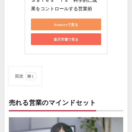
果をコントロールする営業術
Amazonで見る
楽天市場で見る
目次
1
売れ
る営
業の
売れる営業のマインドセット
マイ
ンド
セッ
ト
1.1