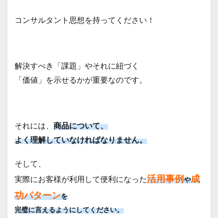
コン
トロ
コンサルタント思想を持ってください！
ール
3.5
企画
作成
解決すべき「課題」やそれに紐づく
3.6
「価値」を示せるかが重要なのです。
プレ
ゼン
テー
ショ
ン
それには、
商品について、
3.7
よく理解していなければなりません。
クロ
ージ
ング
そして、
4
活用事例
成
実際にお客様が利用して便利になった
や
さい
ごに
功パターン
を
完璧に言えるようにしてください。