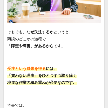
そもそも、
なぜ失注するか
というと、
商談のどこかの過程で
「障壁や障害」があるから
です。
受注という成果を得る
には、
「買わない理由」をひとつずつ取り除く
地道な作業の積み重ねが必要なのです。
本書では、