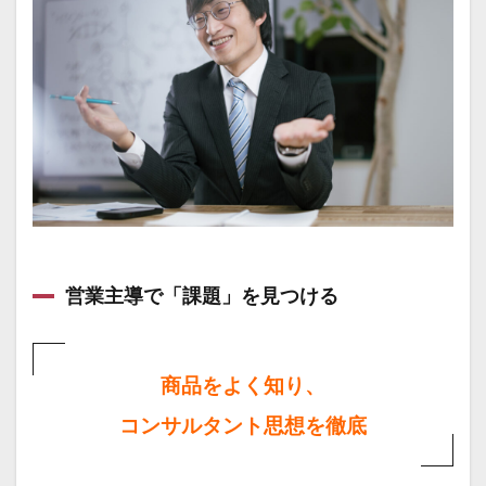
営業
主導
で
「課
題」
を見
つけ
る
1.2
「信
用」
を目
指す
営業主導で「課題」を見つける
2
最強
の営
業手
商品をよく知り、
法と
は
コンサルタント思想を徹底
3
7つ
に分